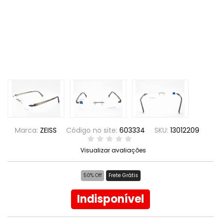
Marca:
ZEISS
Código no site:
603334
SKU:
13012209
Visualizar avaliações
50% Off
Frete Grátis
Indisponível