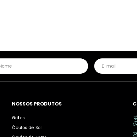
ckmann
Marciano
OSLO
Lilica
Nautica
Ray 
o Boss
Max Co
Persol
LINCE
Nike
Ray 
uar
Max Mara
Polaroid
Marc Jacobs
Oakley
Robe
N MARCELL
McQueen
Police
Marciano
Oliver Peoples
Rode
mmy Choo
Michael Kors
Porsche
IE
MISSONI
Prada
OP
Miu Miu
Prada Linea Ross
T CAVALLI
MontBlanc
Puma
LING
MORMAII
Ralph Lauren
NOSSOS PRODUTOS
C
Grifes
Óculos de Sol