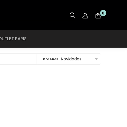
OUTLET PARIS
0
nt
Rye & Lye
Tiffany & CO
OUTLET PARIS
O
Saint Laurent
Tigor Tigre
ol
Salvatore
Ferragamo
Ray Ban
Swarovski
Novidades
Ordenar:
roid
SCOTCH & SODA
Ray Ban Ferrari
Swissflex
ce
SECULUS
Roberto Cavalli
Tiffany & CO
che
Seventh Street
Rodenstock
Tigor Tigre
a
Silhouette
Rye & Lye
a Linea Rossa
Speedo
Saint Laurent
a
SPEKTRE
Salvatore
h Lauren