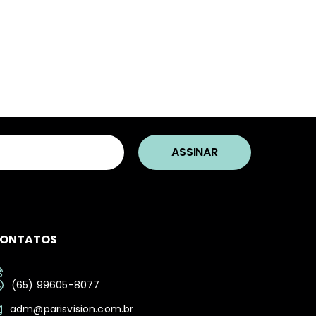
Ferragamo
Stella McCartney
Ban
SCOTCH & SODA
Stepper
Ban Ferrari
SECULUS
Stepper S
rto Cavalli
Seventh Street
Swarovski
nstock
Silhouette
Swissflex
Speedo
SPEKTRE
a
Stella McCartney
Stepper
ONTATOS
Stepper S
(65) 99605-8077
adm@parisvision.com.br