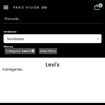
0
Ordenar:
Novidades
Filtros:
Categoria:
Levi's
Exibir Filtros
Levi's
Carregando...