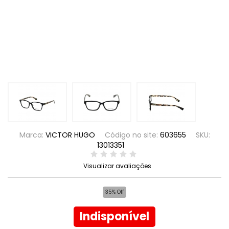
Marca:
VICTOR HUGO
Código no site:
603655
SKU:
13013351
Visualizar avaliações
35% Off
Indisponível