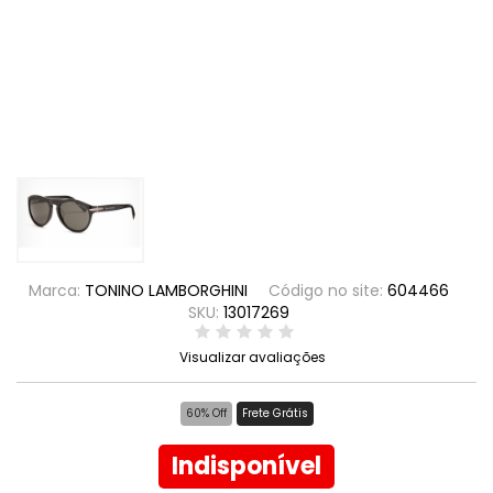
Marca:
TONINO LAMBORGHINI
Código no site:
604466
SKU:
13017269
Visualizar avaliações
60% Off
Frete Grátis
Indisponível