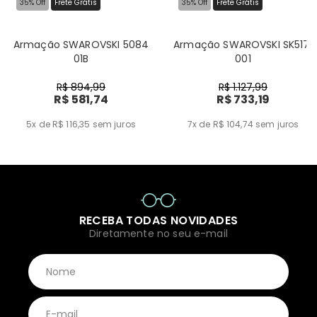
35% Off
Frete Grátis
35% Off
Frete Grátis
Armação SWAROVSKI 5084
Armação SWAROVSKI SK5171
01B
001
R$ 894,99
R$ 1.127,99
R$ 581,74
R$ 733,19
5x de R$ 116,35
sem juros
7x de R$ 104,74
sem juros
RECEBA TODAS NOVIDADES
Diretamente no seu e-mail