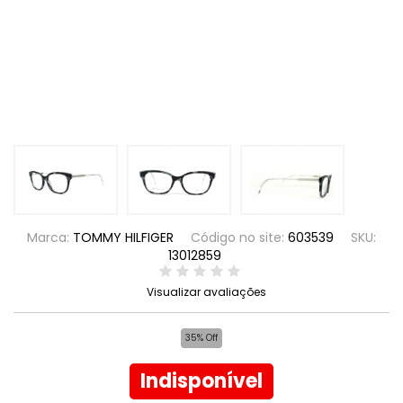
Marca:
TOMMY HILFIGER
Código no site:
603539
SKU:
13012859
Visualizar avaliações
35% Off
Indisponível