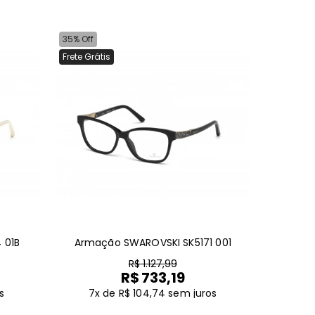
35% Off
Frete Grátis
 01B
Armação SWAROVSKI SK5171 001
R$ 1.127,99
R$ 733,19
s
7x de R$ 104,74
sem juros