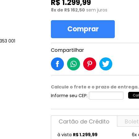
R$ 1.299,99
ckmann
Marciano
OSLO
8x de R$ 162,50
sem juros
Lilica
Nautica
Ray 
o Boss
Max Co
Persol
LINCE
Nike
Ray 
Comprar
uar
Max Mara
Polaroid
Marc Jacobs
Oakley
Robe
N MARCELL
McQueen
Police
Marciano
Oliver Peoples
Rode
Compartilhar
mmy Choo
Michael Kors
Porsche
IE
MISSONI
Prada
OP
Miu Miu
Prada Linea Ross
Calcule o frete e o prazo de entrega.
T CAVALLI
MontBlanc
Puma
Informe seu CEP:
Cal
LING
MORMAII
Ralph Lauren
Não sei meu CEP
Cartão de Crédito
Bole
à vista
R$ 1.299,99
6x