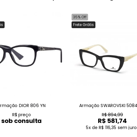
35% Off
is
Frete Grátis
rmação DIOR 806 YN
Armação SWAROVSKI 5084
R$ preço
R$ 894,99
sob consulta
R$ 581,74
5x de R$ 116,35
sem juro