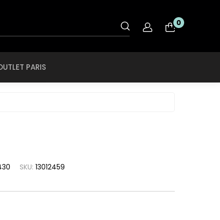
OUTLET PARIS
0
nt
Rye & Lye
Tiffany & CO
OUTLET PARIS
O
Saint Laurent
Tigor Tigre
ol
Salvatore
Ferragamo
Ray Ban
Swarovski
roid
SCOTCH & SODA
Ray Ban Ferrari
Swissflex
ce
SECULUS
Roberto Cavalli
Tiffany & CO
che
Seventh Street
Rodenstock
Tigor Tigre
a
430
SKU:
13012459
Silhouette
Rye & Lye
a Linea Rossa
Speedo
Saint Laurent
a
SPEKTRE
Salvatore
h Lauren