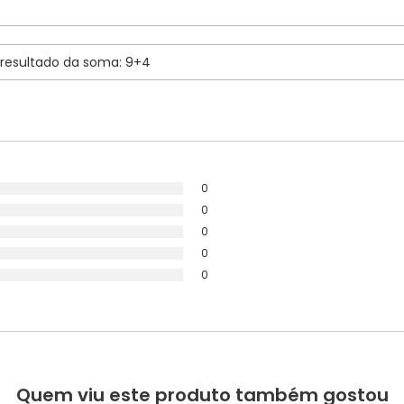
0
0
0
0
0
Quem viu este produto também gostou