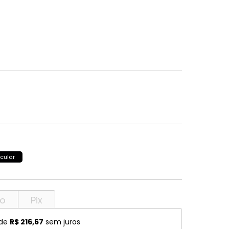
Ferragamo
Stella McCartney
Ban
SCOTCH & SODA
Stepper
Ban Ferrari
SECULUS
Stepper S
rto Cavalli
Seventh Street
Swarovski
nstock
Silhouette
Swissflex
Speedo
SPEKTRE
a
Stella McCartney
Stepper
cular
Stepper S
to
Pix
 de
R$ 216,67
sem juros