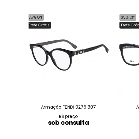
35% Off
35% Off
Frete Grátis
Frete Grát
Armação FENDI 0275 807
A
R$ preço
sob consulta