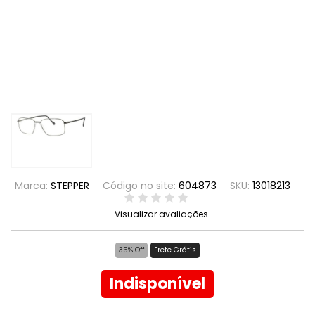
Marca:
STEPPER
Código no site:
604873
SKU:
13018213
Visualizar avaliações
35% Off
Frete Grátis
Indisponível