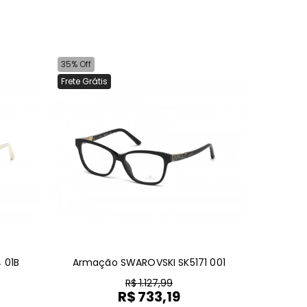
35% Off
Frete Grátis
 01B
Armação SWAROVSKI SK5171 001
R$ 1.127,99
R$ 733,19