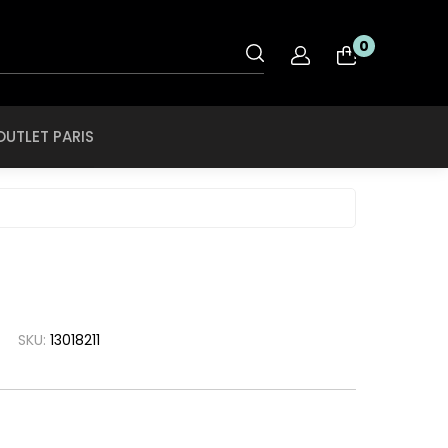
OUTLET PARIS
0
nt
Rye & Lye
Tiffany & CO
OUTLET PARIS
O
Saint Laurent
Tigor Tigre
ol
Salvatore
Ferragamo
Ray Ban
Swarovski
roid
SCOTCH & SODA
Ray Ban Ferrari
Swissflex
ce
SECULUS
Roberto Cavalli
Tiffany & CO
che
Seventh Street
Rodenstock
Tigor Tigre
a
SKU:
13018211
Silhouette
Rye & Lye
a Linea Rossa
Speedo
Saint Laurent
a
SPEKTRE
Salvatore
h Lauren