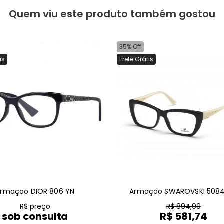
Quem viu este produto também gostou
35% Off
is
Frete Grátis
rmação DIOR 806 YN
Armação SWAROVSKI 5084
R$ preço
R$ 894,99
sob consulta
R$ 581,74