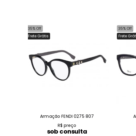
35% Off
35% Off
Frete Grátis
Frete Grát
Armação FENDI 0275 807
A
R$ preço
sob consulta