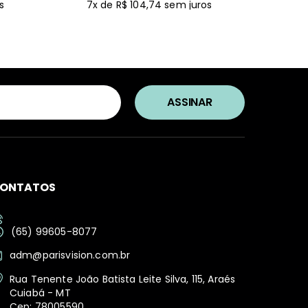
s
7x de R$ 104,74
sem juros
ONTATOS
(65) 99605-8077
adm@parisvision.com.br
Rua Tenente João Batista Leite Silva, 115, Araés
Cuiabá - MT
Cep: 78005590