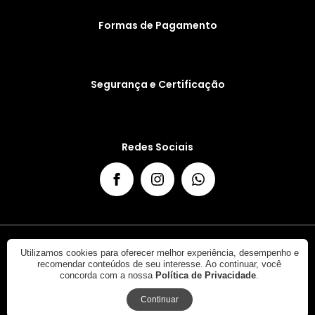
Formas de Pagamento
Segurança e Certificação
Redes Sociais
Eduardo Freitas Carvalho EPP. CNPJ: 26.149.836/0001-46. ©
Utilizamos cookies para oferecer melhor experiência, desempenho e
recomendar conteúdos de seu interesse. Ao continuar, você
2016 - 2026. Óticas Paris Vision
concorda com a nossa
Política de Privacidade
.
Continuar