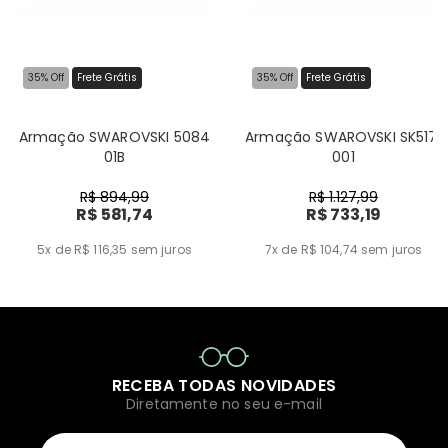
35% Off
Frete Grátis
35% Off
Frete Grátis
Armação SWAROVSKI 5084
Armação SWAROVSKI SK5171
01B
001
R$ 894,99
R$ 1.127,99
R$ 581,74
R$ 733,19
5x de R$ 116,35
sem juros
7x de R$ 104,74
sem juros
RECEBA TODAS NOVIDADES
Diretamente no seu e-mail