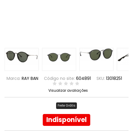
Marca:
RAY BAN
Código no site:
604891
SKU:
13018251
Visualizar avaliações
Frete Grátis
Indisponível