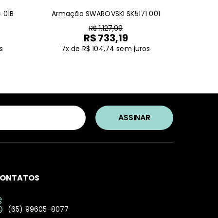
 01B
Armação SWAROVSKI SK5171 001
R$ 1.127,99
R$ 733,19
s
7x de R$ 104,74
sem juros
ONTATOS
(65) 99605-8077