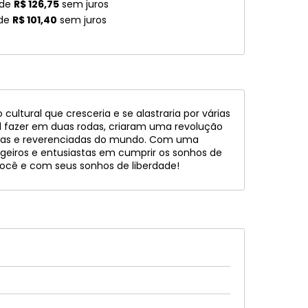
 de
R$ 126,75
sem juros
 de
R$ 101,40
sem juros
tural que cresceria e se alastraria por várias
l fazer em duas rodas, criaram uma revolução
idas e reverenciadas do mundo. Com uma
ageiros e entusiastas em cumprir os sonhos de
você e com seus sonhos de liberdade!