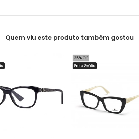
Quem viu este produto também gostou
35% Off
is
Frete Grátis