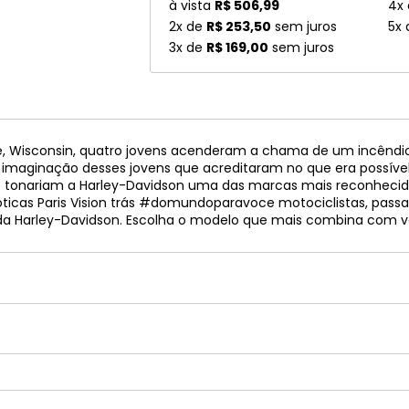
à vista
R$ 506,99
4x
2x de
R$ 253,50
sem juros
5x
3x de
R$ 169,00
sem juros
isconsin, quatro jovens acenderam a chama de um incêndio cul
a imaginação desses jovens que acreditaram no que era possíve
que tonariam a Harley-Davidson uma das marcas mais reconhec
 óticas Paris Vision trás #domundoparavoce motociclistas, pass
o da Harley-Davidson. Escolha o modelo que mais combina com 