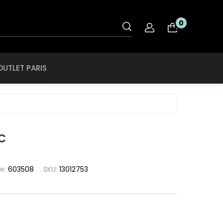
OUTLET PARIS
0
nt
Rye & Lye
Tiffany & CO
OUTLET PARIS
O
Saint Laurent
Tigor Tigre
ol
Salvatore
Ferragamo
Ray Ban
Swarovski
roid
SCOTCH & SODA
Ray Ban Ferrari
Swissflex
ce
SECULUS
C
Roberto Cavalli
Tiffany & CO
che
Seventh Street
Rodenstock
Tigor Tigre
a
te:
603508
SKU:
13012753
Silhouette
Rye & Lye
a Linea Rossa
Speedo
Saint Laurent
a
SPEKTRE
Salvatore
h Lauren