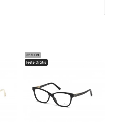
35% Off
Frete Grátis