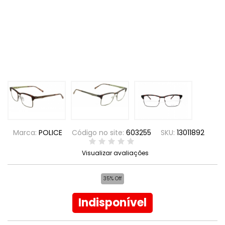
Marca:
POLICE
Código no site:
603255
SKU:
13011892
Visualizar avaliações
35% Off
Indisponível