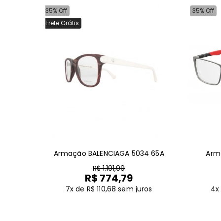
35% Off
35% Off
Frete Grátis
Armação BALENCIAGA 5034 65A
Arm
R$ 1.191,99
R$ 774,79
7x de R$ 110,68
sem juros
4x