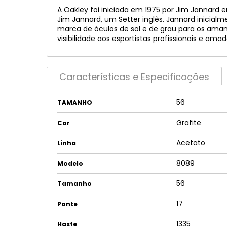
A Oakley foi iniciada em 1975 por Jim Jannar
Jim Jannard, um Setter inglês. Jannard inicia
marca de óculos de sol e de grau para os aman
visibilidade aos esportistas profissionais e amad
Características e Especificações
56
TAMANHO
Grafite
Cor
Acetato
Linha
8089
Modelo
56
Tamanho
17
Ponte
1335
Haste