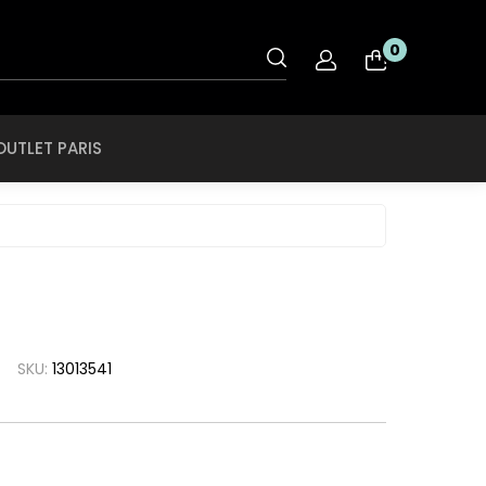
OUTLET PARIS
0
nt
Rye & Lye
Tiffany & CO
OUTLET PARIS
O
Saint Laurent
Tigor Tigre
ol
Salvatore
Ferragamo
Ray Ban
Swarovski
roid
SCOTCH & SODA
Ray Ban Ferrari
Swissflex
ce
SECULUS
Roberto Cavalli
Tiffany & CO
che
Seventh Street
Rodenstock
Tigor Tigre
a
SKU:
13013541
Silhouette
Rye & Lye
a Linea Rossa
Speedo
Saint Laurent
a
SPEKTRE
Salvatore
h Lauren