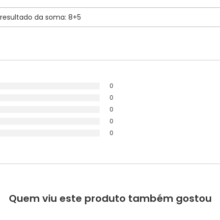
0
0
0
0
0
Quem viu este produto também gostou