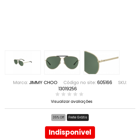
Marca:
JIMMY CHOO
Código no site:
605166
SKU:
13019256
Visualizar avaliações
35% Off
Frete Grátis
Indisponível