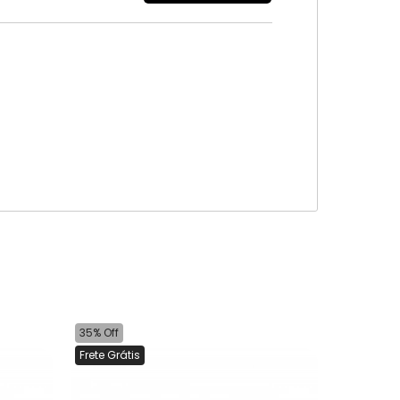
35% Off
Frete Grátis