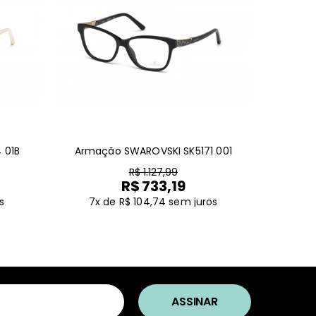
 01B
Armação SWAROVSKI SK5171 001
R$ 1.127,99
R$ 733,19
s
7x de R$ 104,74
sem juros