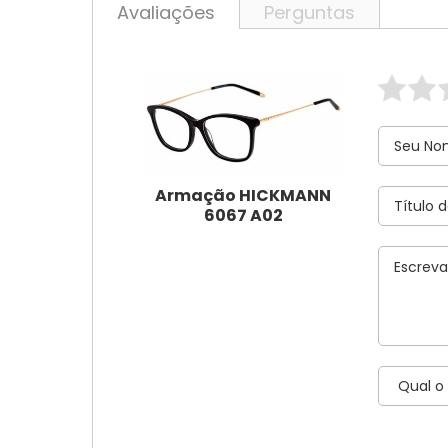
Avaliações
Perguntas
Armação HICKMANN
6067 A02