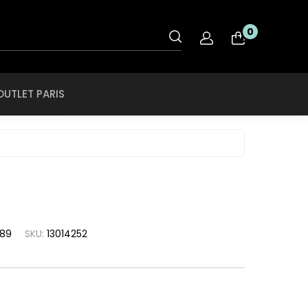
OUTLET PARIS
0
nt
Rye & Lye
Tiffany & CO
OUTLET PARIS
O
Saint Laurent
Tigor Tigre
ol
Salvatore
Ferragamo
Ray Ban
Swarovski
roid
SCOTCH & SODA
Ray Ban Ferrari
Swissflex
ce
SECULUS
Roberto Cavalli
Tiffany & CO
che
Seventh Street
Rodenstock
Tigor Tigre
a
89
SKU:
13014252
Silhouette
Rye & Lye
a Linea Rossa
Speedo
Saint Laurent
a
SPEKTRE
Salvatore
h Lauren