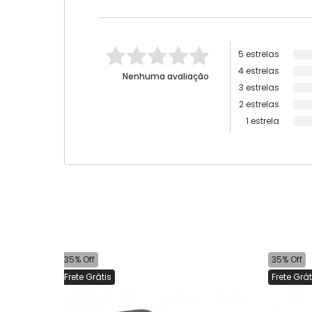
5 estrelas
4 estrelas
Nenhuma avaliação
3 estrelas
2 estrelas
1 estrela
35% Off
35% Off
Frete Grátis
Frete Grát