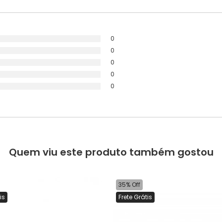
0
0
0
0
0
Quem viu este produto também gostou
35% Off
is
Frete Grátis