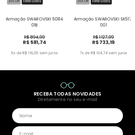
35% Off
Frete Grátis
35% Off
Frete Grátis
Armação SWAROVSKI 5084
Armação SWAROVSKI SK5171
01B
001
R$ 894,99
R$ 1.127,99
R$ 581,74
R$ 733,19
5x de R$ 116,35
sem juros
7x de R$ 104,74
sem juros
RECEBA TODAS NOVIDADES
Diretamente no seu e-mail