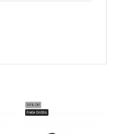
35% Off
Frete Grátis