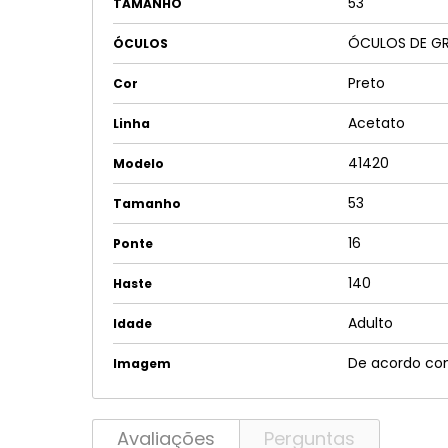
53
TAMANHO
ÓCULOS DE G
ÓCULOS
Preto
Cor
Acetato
Linha
41420
Modelo
53
Tamanho
16
Ponte
140
Haste
Adulto
Idade
De acordo co
Imagem
Avaliações
Perguntas