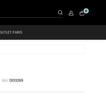
OUTLET PARIS
0
nt
Rye & Lye
Tiffany & CO
OUTLET PARIS
O
Saint Laurent
Tigor Tigre
ol
Salvatore
Ferragamo
Ray Ban
Swarovski
roid
SCOTCH & SODA
Ray Ban Ferrari
Swissflex
ce
SECULUS
Roberto Cavalli
Tiffany & CO
che
Seventh Street
Rodenstock
Tigor Tigre
a
SKU:
13013269
Silhouette
Rye & Lye
a Linea Rossa
Speedo
Saint Laurent
a
SPEKTRE
Salvatore
h Lauren