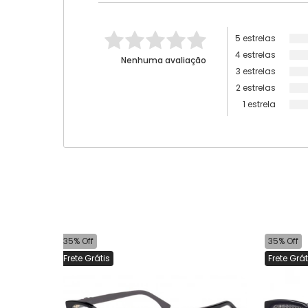
5 estrelas
4 estrelas
Nenhuma avaliação
3 estrelas
2 estrelas
1 estrela
35% Off
35% Off
Frete Grátis
Frete Grát