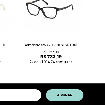
 01B
Armação SWAROVSKI SK5171 001
R$ 1.127,99
R$ 733,19
s
7x de R$ 104,74
sem juros