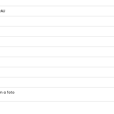
RAU
m a foto