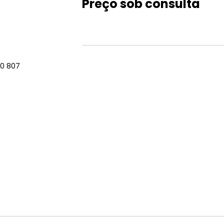
Preço sob consulta
ckmann
Marciano
OSLO
Lilica
Nautica
Ray 
o Boss
Max Co
Persol
LINCE
Nike
Ray 
uar
Max Mara
Polaroid
Marc Jacobs
Oakley
Robe
N MARCELL
McQueen
Police
Marciano
Oliver Peoples
Rode
mmy Choo
Michael Kors
Porsche
IE
MISSONI
Prada
OP
Miu Miu
Prada Linea Ross
T CAVALLI
MontBlanc
Puma
LING
MORMAII
Ralph Lauren