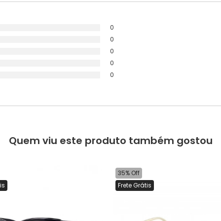
0
0
0
0
0
Quem viu este produto também gostou
35% Off
is
Frete Grátis