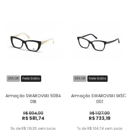
35% Off
Frete Grátis
35% Off
Frete Grátis
Armação SWAROVSKI 5084
Armação SWAROVSKI SK5171
01B
001
R$ 894,99
R$ 1.127,99
R$ 581,74
R$ 733,19
5x de R$ 116,35
sem juros
7x de R$ 104,74
sem juros