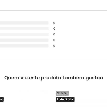
0
0
0
0
0
Quem viu este produto também gostou
35% Off
is
Frete Grátis