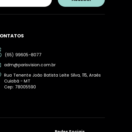
ONTATOS
(65) 99605-8077
adm@parisvision.com.br
Rua Tenente João Batista Leite Silva, 115, Araés
Cuiabá - MT
Cep: 78005590
Redes Sociais