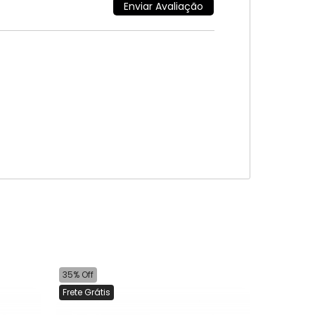
35% Off
Frete Grátis