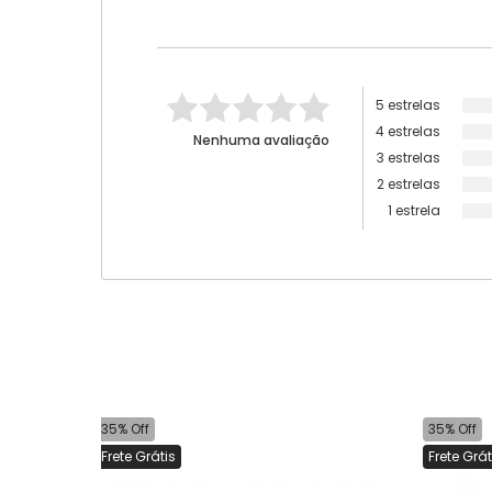
5 estrelas
4 estrelas
Nenhuma avaliação
3 estrelas
2 estrelas
1 estrela
35% Off
35% Off
Frete Grátis
Frete Grát