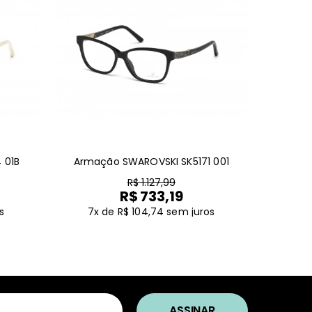
 01B
Armação SWAROVSKI SK5171 001
R$ 1.127,99
R$ 733,19
s
7x de R$ 104,74
sem juros