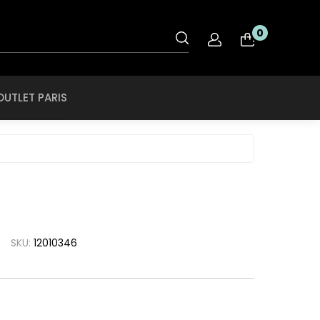
OUTLET PARIS
0
nt
Rye & Lye
Tiffany & CO
OUTLET PARIS
O
Saint Laurent
Tigor Tigre
ol
Salvatore
Ferragamo
Ray Ban
Swarovski
roid
SCOTCH & SODA
Ray Ban Ferrari
Swissflex
ce
SECULUS
Roberto Cavalli
Tiffany & CO
che
Seventh Street
Rodenstock
Tigor Tigre
a
SKU:
12010346
Silhouette
Rye & Lye
a Linea Rossa
Speedo
Saint Laurent
a
SPEKTRE
Salvatore
h Lauren