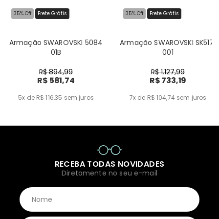
35% Off
Frete Grátis
35% Off
Frete Grátis
Armação SWAROVSKI 5084
Armação SWAROVSKI SK5171
01B
001
R$ 894,99
R$ 1.127,99
R$ 581,74
R$ 733,19
5x de R$ 116,35
sem juros
7x de R$ 104,74
sem juros
RECEBA TODAS NOVIDADES
Diretamente no seu e-mail