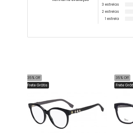
3 estrelas
2 estrelas
1 estrela
35% Off
35% Off
Frete Grátis
Frete Grát