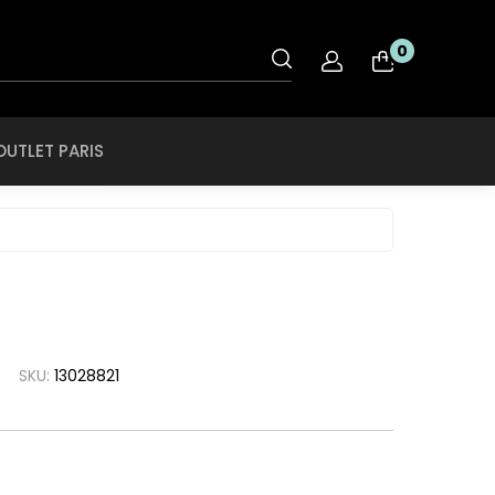
OUTLET PARIS
0
nt
Rye & Lye
Tiffany & CO
OUTLET PARIS
O
Saint Laurent
Tigor Tigre
ol
Salvatore
Ferragamo
Ray Ban
Swarovski
roid
SCOTCH & SODA
Ray Ban Ferrari
Swissflex
ce
SECULUS
Roberto Cavalli
Tiffany & CO
che
Seventh Street
Rodenstock
Tigor Tigre
a
SKU:
13028821
Silhouette
Rye & Lye
a Linea Rossa
Speedo
Saint Laurent
a
SPEKTRE
Salvatore
h Lauren