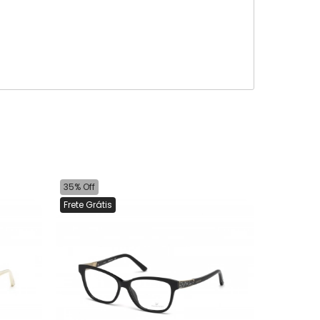
35% Off
Frete Grátis