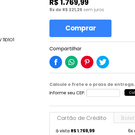
R$ 1.769,99
ckmann
Marciano
OSLO
8x de R$ 221,25
sem juros
Lilica
Nautica
Ray 
o Boss
Max Co
Persol
LINCE
Nike
Ray 
Comprar
uar
Max Mara
Polaroid
Marc Jacobs
Oakley
Robe
N MARCELL
McQueen
Police
Marciano
Oliver Peoples
Rode
Compartilhar
mmy Choo
Michael Kors
Porsche
IE
MISSONI
Prada
OP
Miu Miu
Prada Linea Ross
Calcule o frete e o prazo de entrega.
T CAVALLI
MontBlanc
Puma
Informe seu CEP:
Cal
LING
MORMAII
Ralph Lauren
Não sei meu CEP
Cartão de Crédito
Bole
à vista
R$ 1.769,99
6x