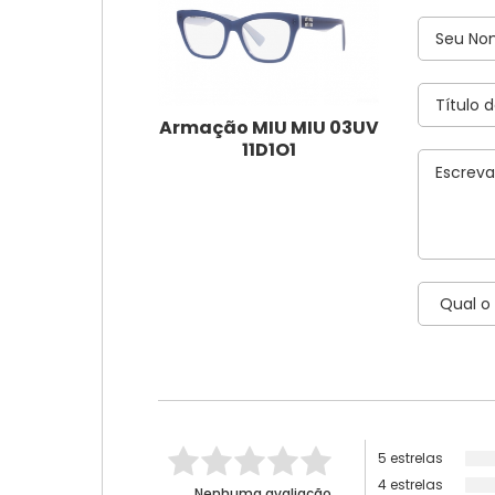
Armação MIU MIU 03UV
11D1O1
5 estrelas
4 estrelas
Nenhuma avaliação