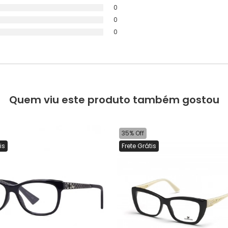
0
0
0
Quem viu este produto também gostou
35% Off
is
Frete Grátis