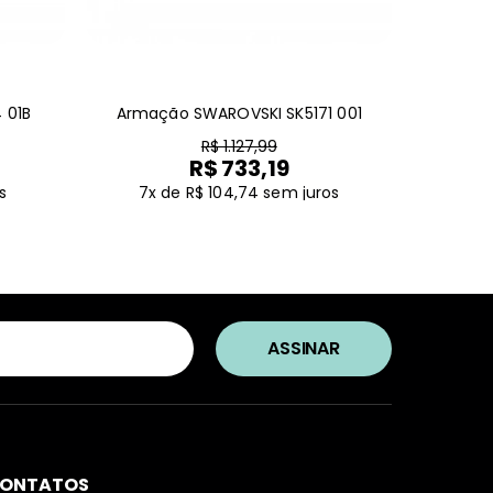
 01B
Armação SWAROVSKI SK5171 001
R$ 1.127,99
R$ 733,19
s
7x de R$ 104,74
sem juros
ONTATOS