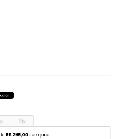
Ferragamo
Stella McCartney
Ban
SCOTCH & SODA
Stepper
Ban Ferrari
SECULUS
Stepper S
rto Cavalli
Seventh Street
Swarovski
nstock
Silhouette
Swissflex
Speedo
SPEKTRE
a
Stella McCartney
Stepper
cular
Stepper S
to
Pix
 de
R$ 295,00
sem juros