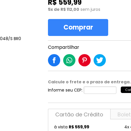
R$ 559,99
ckmann
Marciano
OSLO
5x de R$ 112,00
sem juros
Lilica
Nautica
Ray 
o Boss
Max Co
Persol
LINCE
Nike
Ray 
Comprar
uar
Max Mara
Polaroid
Marc Jacobs
Oakley
Robe
N MARCELL
McQueen
Police
Marciano
Oliver Peoples
Rode
Compartilhar
mmy Choo
Michael Kors
Porsche
IE
MISSONI
Prada
OP
Miu Miu
Prada Linea Ross
Calcule o frete e o prazo de entrega.
T CAVALLI
MontBlanc
Puma
Informe seu CEP:
Cal
LING
MORMAII
Ralph Lauren
Não sei meu CEP
Cartão de Crédito
Bole
à vista
R$ 559,99
4x