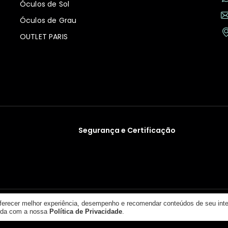
Óculos de Sol
Óculos de Grau
OUTLET PARIS
Segurança e Certificação
oferecer melhor experiência, desempenho e recomendar conteúdos de seu int
-46. © 2016 - 2026. Óticas Paris Vision
orda com a nossa
Política de Privacidade
.