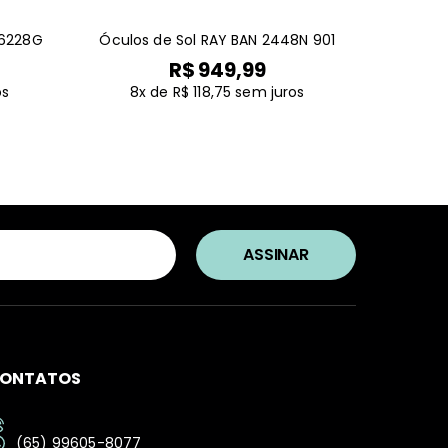
 6228G
Óculos de Sol RAY BAN 2448N 901
R$ 949,99
os
8x de R$ 118,75
sem juros
ONTATOS
(65) 99605-8077