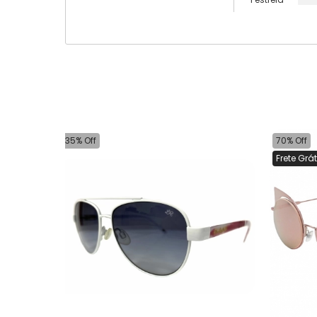
35% Off
70% Off
Frete Grát