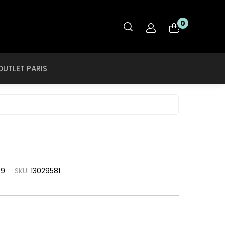
OUTLET PARIS
0
nt
Rye & Lye
Tiffany & CO
OUTLET PARIS
O
Saint Laurent
Tigor Tigre
ol
Salvatore
Ferragamo
Ray Ban
Swarovski
roid
SCOTCH & SODA
Ray Ban Ferrari
Swissflex
ce
SECULUS
Roberto Cavalli
Tiffany & CO
che
Seventh Street
Rodenstock
Tigor Tigre
a
79
SKU:
13029581
Silhouette
Rye & Lye
a Linea Rossa
Speedo
Saint Laurent
a
SPEKTRE
Salvatore
h Lauren