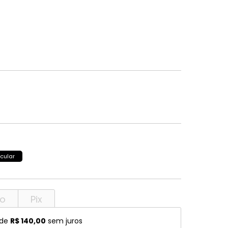
Ferragamo
Stella McCartney
Ban
SCOTCH & SODA
Stepper
Ban Ferrari
SECULUS
Stepper S
rto Cavalli
Seventh Street
Swarovski
nstock
Silhouette
Swissflex
Speedo
SPEKTRE
a
Stella McCartney
Stepper
cular
Stepper S
to
Pix
 de
R$ 140,00
sem juros