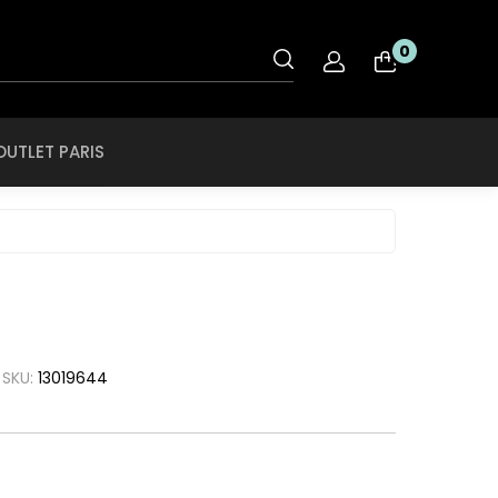
OUTLET PARIS
0
nt
Rye & Lye
Tiffany & CO
OUTLET PARIS
O
Saint Laurent
Tigor Tigre
ol
Salvatore
Ferragamo
Ray Ban
Swarovski
roid
SCOTCH & SODA
Ray Ban Ferrari
Swissflex
ce
SECULUS
Roberto Cavalli
Tiffany & CO
che
Seventh Street
Rodenstock
Tigor Tigre
a
SKU:
13019644
Silhouette
Rye & Lye
a Linea Rossa
Speedo
Saint Laurent
a
SPEKTRE
Salvatore
h Lauren