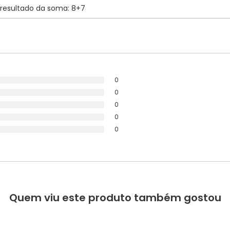
0
0
0
0
0
Quem viu este produto também gostou