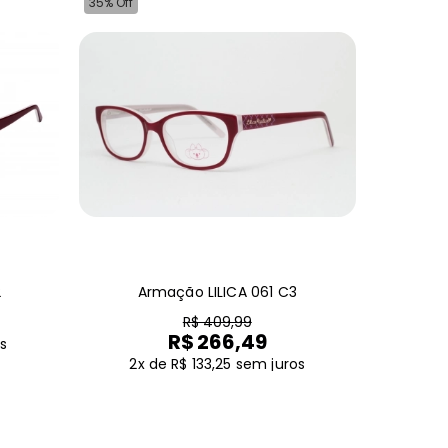
35% Off
2
Armação LILICA 061 C3
R$ 409,99
R$ 266,49
s
2x de R$ 133,25
sem juros