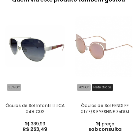
35% Off
70% Off
Frete Grátis
Óculos de Sol Infantil LILICA
Óculos de Sol FENDI FF
048 C02
0177/S EYESHINE Z5D0J
R$ 389,99
R$ preço
R$ 253,49
sob consulta