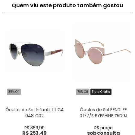
Quem viu este produto também gostou
35% Off
70% Off
Frete Grátis
Óculos de Sol Infantil LILICA
Óculos de Sol FENDI FF
048 C02
0177/S EYESHINE Z5D0J
R$ 389,99
R$ preço
R$ 253,49
sob consulta