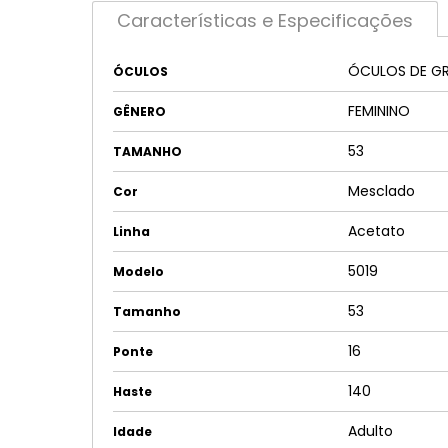
Características e Especificações
ÓCULOS DE G
ÓCULOS
FEMININO
GÊNERO
53
TAMANHO
Mesclado
Cor
Acetato
Linha
5019
Modelo
53
Tamanho
16
Ponte
140
Haste
Adulto
Idade