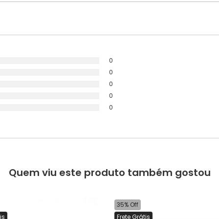
0
0
0
0
0
Quem viu este produto também gostou
35% Off
is
Frete Grátis