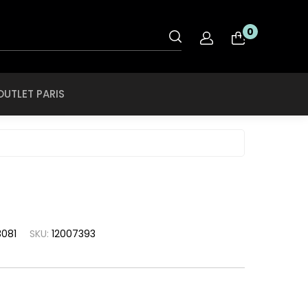
OUTLET PARIS
0
nt
Rye & Lye
Tiffany & CO
OUTLET PARIS
O
Saint Laurent
Tigor Tigre
ol
Salvatore
Ferragamo
Ray Ban
Swarovski
roid
SCOTCH & SODA
Ray Ban Ferrari
Swissflex
ce
SECULUS
Roberto Cavalli
Tiffany & CO
che
Seventh Street
Rodenstock
Tigor Tigre
a
081
SKU:
12007393
Silhouette
Rye & Lye
a Linea Rossa
Speedo
Saint Laurent
a
SPEKTRE
Salvatore
h Lauren