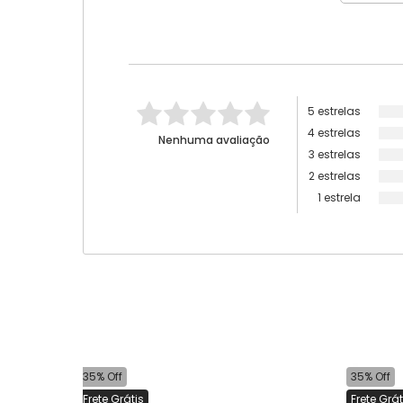
5 estrelas
4 estrelas
Nenhuma avaliação
3 estrelas
2 estrelas
1 estrela
35% Off
35% Off
Frete Grátis
Frete Grát