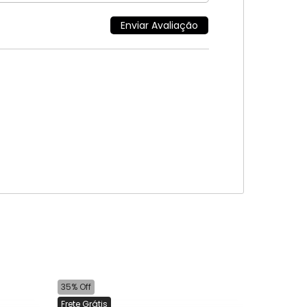
35% Off
Frete Grátis