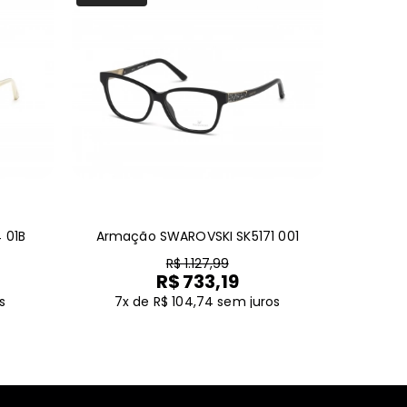
 01B
Armação SWAROVSKI SK5171 001
R$ 1.127,99
R$ 733,19
s
7x de R$ 104,74
sem juros