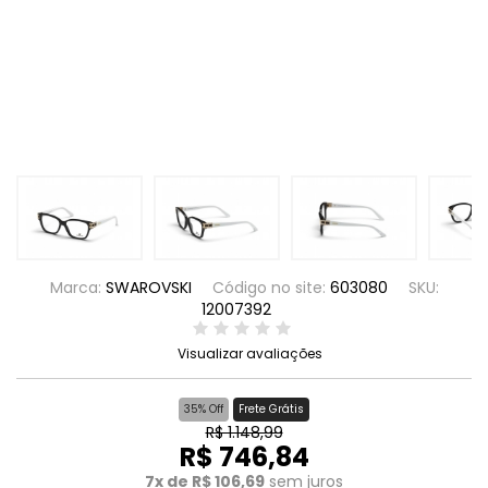
Marca:
SWAROVSKI
Código no site:
603080
SKU:
12007392
Visualizar avaliações
35% Off
Frete Grátis
R$ 1.148,99
R$ 746,84
7x de R$ 106,69
sem juros